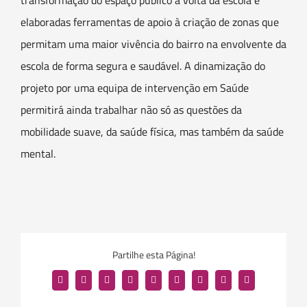
transformação do espaço público à volta da escola e
elaboradas ferramentas de apoio à criação de zonas que
permitam uma maior vivência do bairro na envolvente da
escola de forma segura e saudável. A dinamização do
projeto por uma equipa de intervenção em Saúde
permitirá ainda trabalhar não só as questões da
mobilidade suave, da saúde física, mas também da saúde
mental.
Partilhe esta Página!
Facebook
Twitter
Reddit
LinkedIn
WhatsApp
Tumblr
Pinterest
Vk
Email
(necessário
mas