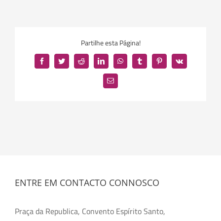
Partilhe esta Página!
Facebook
Twitter
Reddit
LinkedIn
WhatsApp
Tumblr
Pinterest
Vk
Email
(necessário
mas
não
publicado)
ENTRE EM CONTACTO CONNOSCO
Praça da Republica, Convento Espírito Santo,