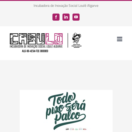
Skip
Incubadora de Inovação Social Loulé Algarve
to
Facebook
LinkedIn
YouTube
content