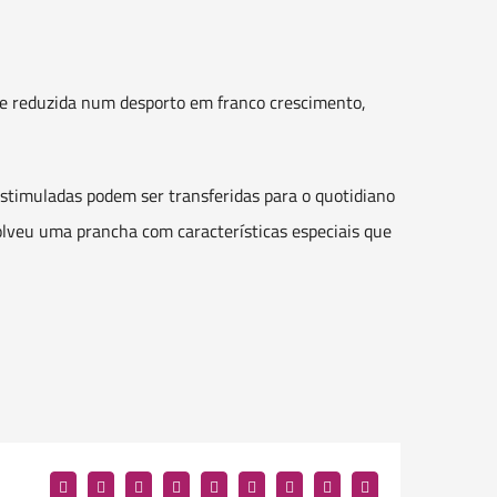
de reduzida num desporto em franco crescimento,
timuladas podem ser transferidas para o quotidiano
volveu uma prancha com características especiais que
Facebook
Twitter
Reddit
LinkedIn
WhatsApp
Tumblr
Pinterest
Vk
Email