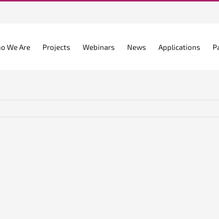
o We Are
Projects
Webinars
News
Applications
P