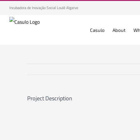
Skip
Incubadora de Inovação Social Loulé Algarve
to
content
Casulo
About
Wh
Project Description